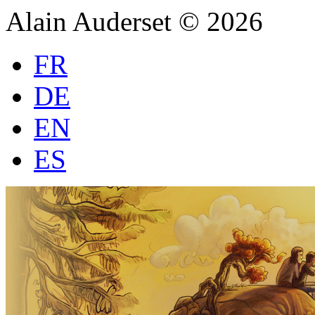
Alain Auderset © 2026
FR
DE
EN
ES