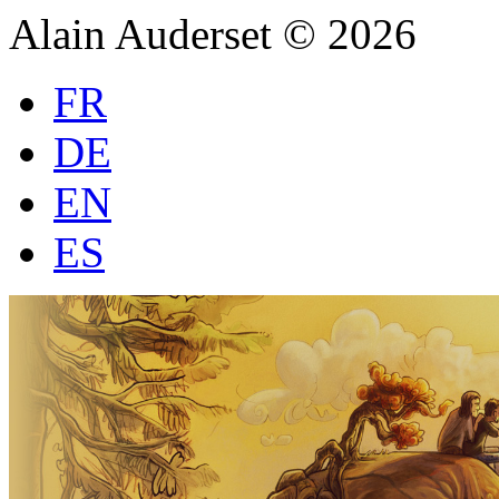
Alain Auderset © 2026
FR
DE
EN
ES