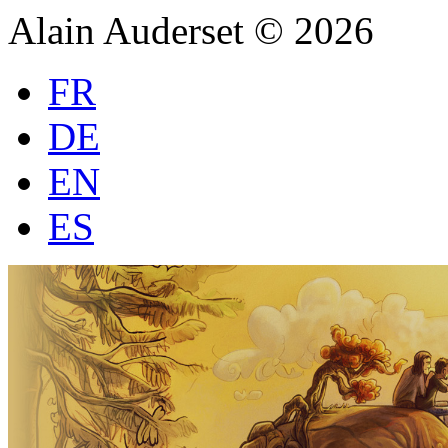
Alain Auderset © 2026
FR
DE
EN
ES