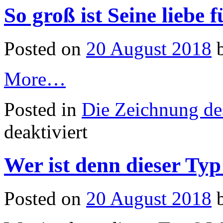
So groß ist Seine liebe f
Posted on
20 August 2018
More…
Posted in
Die Zeichnung de
für
deaktiviert
So
groß
ist
Wer ist denn dieser Typ
Seine
liebe
für
dich
Posted on
20 August 2018