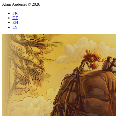
Alain Auderset © 2026
FR
DE
EN
ES