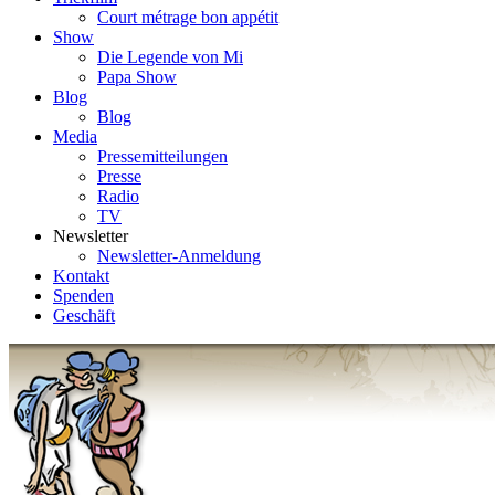
Court métrage bon appétit
Show
Die Legende von Mi
Papa Show
Blog
Blog
Media
Pressemitteilungen
Presse
Radio
TV
Newsletter
Newsletter-Anmeldung
Kontakt
Spenden
Geschäft