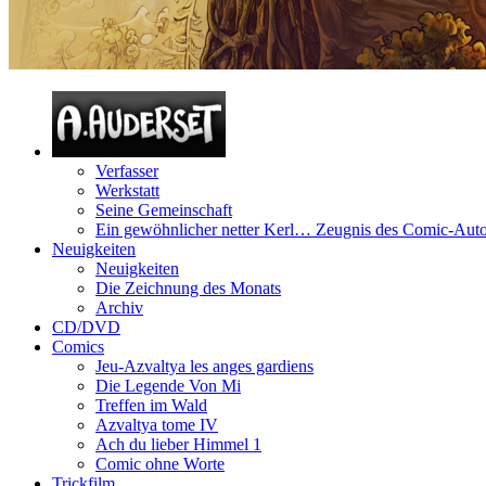
Verfasser
Werkstatt
Seine Gemeinschaft
Ein gewöhnlicher netter Kerl… Zeugnis des Comic-Auto
Neuigkeiten
Neuigkeiten
Die Zeichnung des Monats
Archiv
CD/DVD
Comics
Jeu-Azvaltya les anges gardiens
Die Legende Von Mi
Treffen im Wald
Azvaltya tome IV
Ach du lieber Himmel 1
Comic ohne Worte
Trickfilm