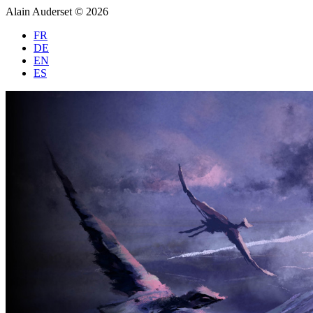
Alain Auderset © 2026
FR
DE
EN
ES