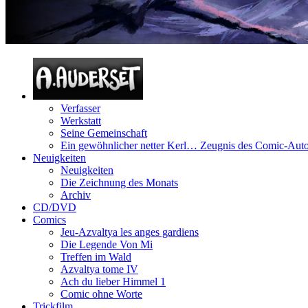
Verfasser
Werkstatt
Seine Gemeinschaft
Ein gewöhnlicher netter Kerl… Zeugnis des Comic-Auto
Neuigkeiten
Neuigkeiten
Die Zeichnung des Monats
Archiv
CD/DVD
Comics
Jeu-Azvaltya les anges gardiens
Die Legende Von Mi
Treffen im Wald
Azvaltya tome IV
Ach du lieber Himmel 1
Comic ohne Worte
Trickfilm