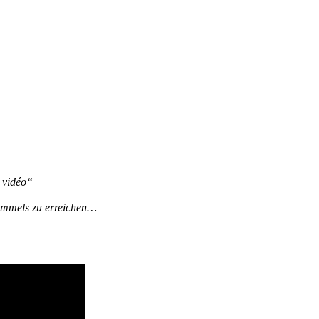
 vidéo“
immels zu erreichen…