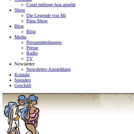
Court métrage bon appétit
Show
Die Legende von Mi
Papa Show
Blog
Blog
Media
Pressemitteilungen
Presse
Radio
TV
Newsletter
Newsletter-Anmeldung
Kontakt
Spenden
Geschäft