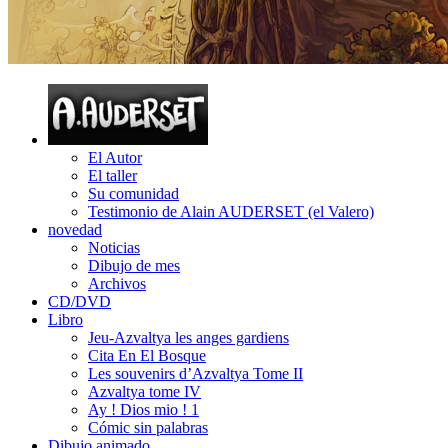
El Autor
El taller
Su comunidad
Testimonio de Alain AUDERSET (el Valero)
novedad
Noticias
Dibujo de mes
Archivos
CD/DVD
Libro
Jeu-Azvaltya les anges gardiens
Cita En El Bosque
Les souvenirs d’Azvaltya Tome II
Azvaltya tome IV
Ay ! Dios mio ! 1
Cómic sin palabras
Dibujo animado