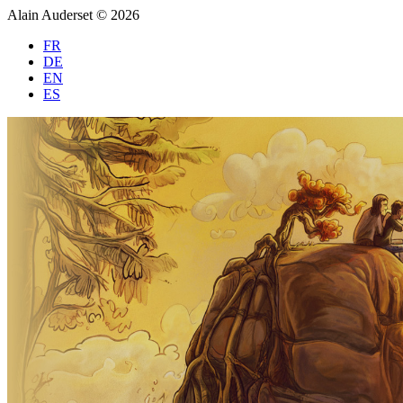
Alain Auderset © 2026
FR
DE
EN
ES