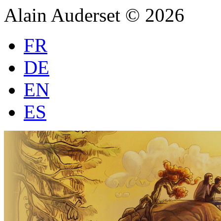
Alain Auderset © 2026
FR
DE
EN
ES