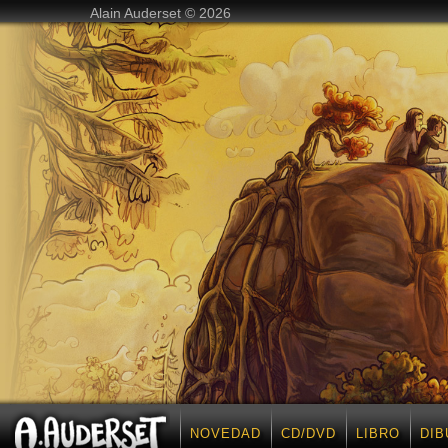
Alain Auderset © 2026
NOVEDAD
CD/DVD
LIBRO
DIB