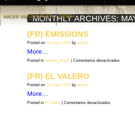
HACER UNA DONACIÒN
TIENDA
MONTHLY ARCHIVES:
MA
(FR) ÉMISSIONS
Posted on
16 mayo 2011
by
admin
More…
en
Posted in
medias
,
Radio
|
Comentarios desactivados
(FR)
ÉMISSIONS
(FR) EL VALERO
Posted on
16 mayo 2011
by
admin
More…
en
Posted in
El Valero
|
Comentarios desactivados
(FR)
EL
VALERO