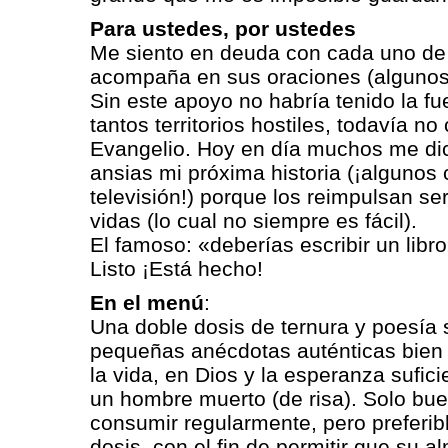
Para ustedes, por ustedes
Me siento en deuda con cada uno d
acompaña en sus oraciones (algunos
Sin este apoyo no habría tenido la fu
tantos territorios hostiles, todavía n
Evangelio. Hoy en día muchos me di
ansias mi próxima historia (¡algunos
televisión!) porque los reimpulsan s
vidas (lo cual no siempre es fácil).
El famoso: «deberías escribir un li
Listo ¡Está hecho!
En el menú
:
Una doble dosis de ternura y poesía 
pequeñas anécdotas auténticas bien 
la vida, en Dios y la esperanza sufic
un hombre muerto (de risa). Solo bu
consumir regularmente, pero prefer
dosis, con el fin de permitir que su 