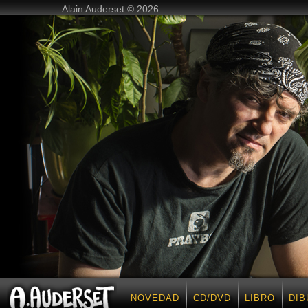
Alain Auderset © 2026
NOVEDAD
CD/DVD
LIBRO
DIB