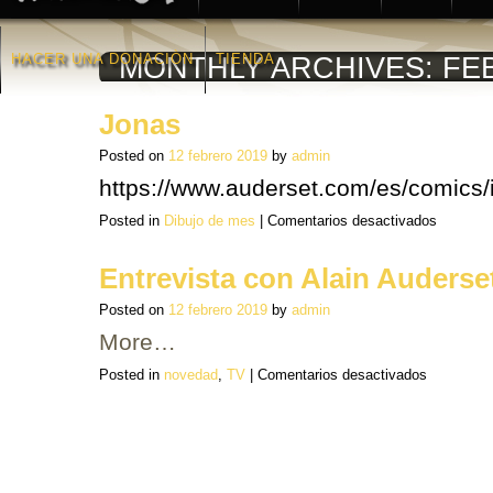
HACER UNA DONACIÒN
TIENDA
MONTHLY ARCHIVES:
FE
Jonas
Posted on
12 febrero 2019
by
admin
https://www.auderset.com/es/comic
en
Posted in
Dibujo de mes
|
Comentarios desactivados
Jonas
Entrevista con Alain Auderse
Posted on
12 febrero 2019
by
admin
More…
en
Posted in
novedad
,
TV
|
Comentarios desactivados
Entrevista
con
Alain
Auderset