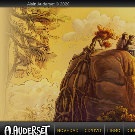
Alain Auderset © 2026
NOVEDAD
CD/DVD
LIBRO
DIB