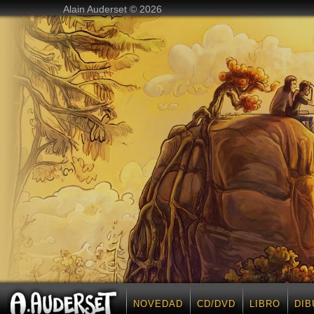
Alain Auderset © 2026
NOVEDAD
CD/DVD
LIBRO
DIB