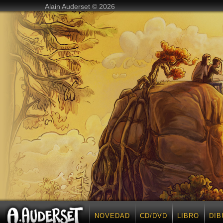
Alain Auderset © 2026
NOVEDAD
CD/DVD
LIBRO
DIB