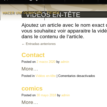
HACER UNA DONACIÒN
TIENDA
VIDÉOS EN-TÊTE
Ajoutez un article avec le nom exact 
vous souhaitez voir apparaitre la vidé
dans le contenu de l’article.
←
Entradas anteriores
Contact
Posted on
2 marzo 2020
by
admin
More…
en
Posted in
Vidéos en-tête
|
Comentarios desactivados
Contact
comics
Posted on
30 mayo 2018
by
admin
More…