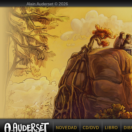
Alain Auderset © 2026
NOVEDAD
CD/DVD
LIBRO
DIB