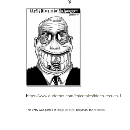
h
ttps://www.auderset.com/es/comics/idees-recues-1
This entry was posted in
Dibujo de mes
. Bookmark the
permalink
.