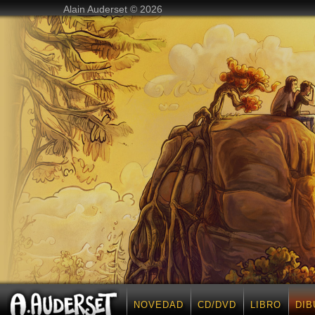
Alain Auderset © 2026
NOVEDAD
CD/DVD
LIBRO
DIB