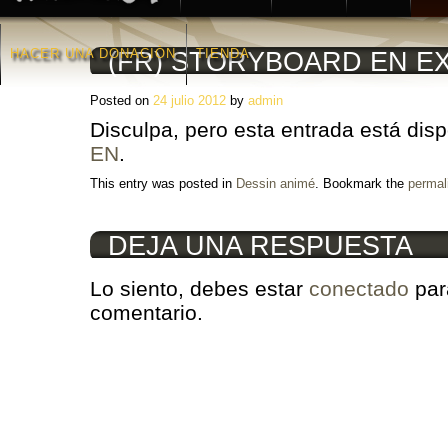
HACER UNA DONACIÒN
TIENDA
(FR) STORYBOARD EN EX
Posted on
24 julio 2012
by
admin
Disculpa, pero esta entrada está dis
EN
.
This entry was posted in
Dessin animé
. Bookmark the
permal
DEJA UNA RESPUESTA
Lo siento, debes estar
conectado
par
comentario.