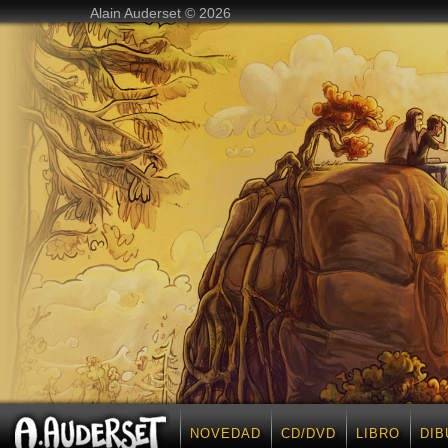
Alain Auderset © 2026
NOVEDAD
CD/DVD
LIBRO
DIB