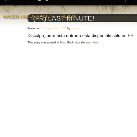
HACER UNA DONACIÒN
TIENDA
(FR) LAST MINUTE!
Posted on
24 septiembre 2020
by
admin
Disculpa, pero esta entrada está disponible sólo en
FR
.
This entry was posted in
Blog
. Bookmark the
permalink
.