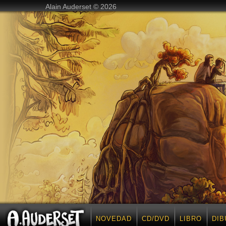
Alain Auderset © 2026
NOVEDAD
CD/DVD
LIBRO
DIB