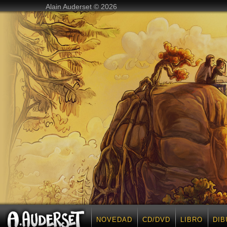
Alain Auderset © 2026
NOVEDAD
CD/DVD
LIBRO
DIB