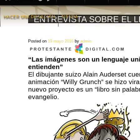
HACER UNA DONACIÒN
TIENDA
ENTREVISTA SOBRE EL L
PALABRAS
Posted on
19 mayo 2016
by
admin
“Las imágenes son un lenguaje uni
entienden”
El dibujante suizo Alain Auderset cu
animación “Willy Grunch” se hizo vir
nuevo proyecto es un “libro sin palab
evangelio.