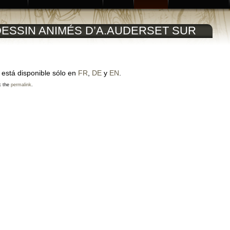
 DESSIN ANIMÉS D’A.AUDERSET SUR
 está disponible sólo en
FR
,
DE
y
EN
.
k the
permalink
.