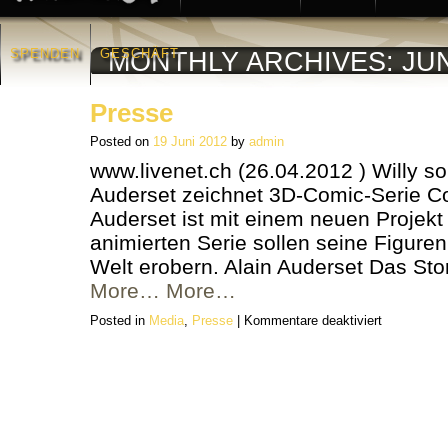
SPENDEN
GESCHÄFT
MONTHLY ARCHIVES:
JUN
Presse
Posted on
19 Juni 2012
by
admin
www.livenet.ch (26.04.2012 ) Willy so
Auderset zeichnet 3D-Comic-Serie Co
Auderset ist mit einem neuen Projekt 
animierten Serie sollen seine Figure
Welt erobern. Alain Auderset Das Sto
More…
More…
für
Posted in
Media
,
Presse
|
Kommentare deaktiviert
Presse