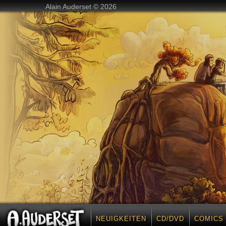
Alain Auderset © 2026
NEUIGKEITEN
CD/DVD
COMICS