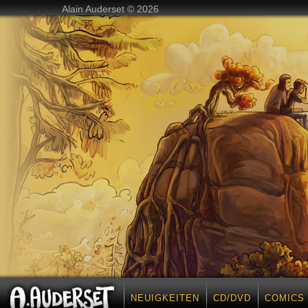
Alain Auderset © 2026
NEUIGKEITEN
CD/DVD
COMICS