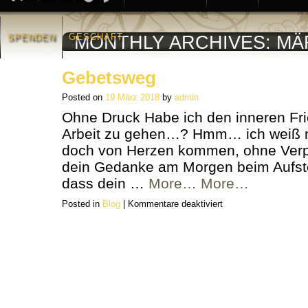
SPENDEN
GESCHÄFT
MONTHLY ARCHIVES:
MÄ
Gebetsweg
Posted on
19 März 2018
by
admin
Ohne Druck Habe ich den inneren Fri
Arbeit zu gehen…? Hmm… ich weiß n
doch von Herzen kommen, ohne Ver
dein Gedanke am Morgen beim Aufste
dass dein …
More…
More…
für
Posted in
Blog
|
Kommentare deaktiviert
Gebetsweg