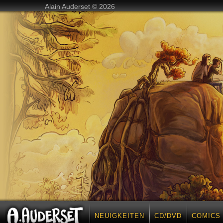
Alain Auderset © 2026
NEUIGKEITEN
CD/DVD
COMICS