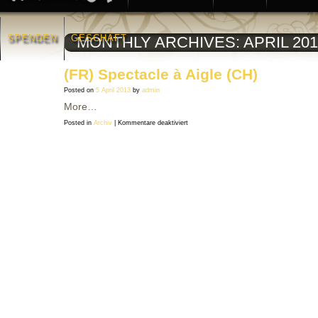
SPENDEN
GESCHÄFT
MONTHLY ARCHIVES:
APRIL 201
(FR) Spectacle à Aigle (CH)
Posted on
5 April 2013
by
admin
More…
für
Posted in
Archiv
|
Kommentare deaktiviert
(FR)
Spectacle
à
Aigle
(CH)