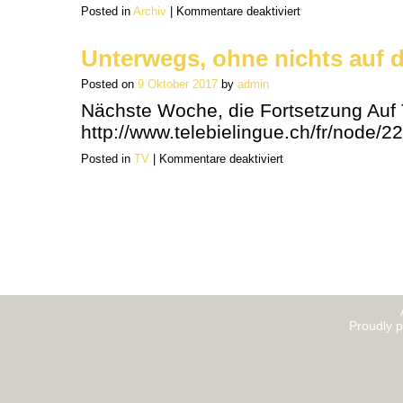
für
Posted in
Archiv
|
Kommentare deaktiviert
Zeugnis
in
Zürich
27
Unterwegs, ohne nichts auf 
Posted on
9 Oktober 2017
by
admin
Nächste Woche, die Fortsetzung Auf 
http://www.telebielingue.ch/fr/node/
für
Posted in
TV
|
Kommentare deaktiviert
Unterwegs,
ohne
nichts
auf
dem
Chasseral
Proudly 