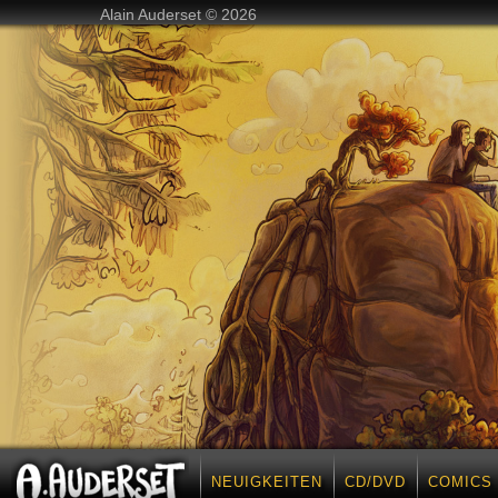
Alain Auderset © 2026
NEUIGKEITEN
CD/DVD
COMICS