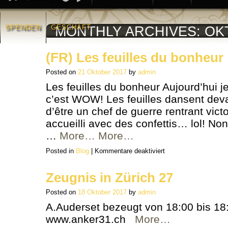
SPENDEN
GESCHÄFT
MONTHLY ARCHIVES:
OK
(FR) Les feuilles du bonheur
Posted on
21 Oktober 2017
by
admin
Les feuilles du bonheur Aujourd’hui je 
c’est WOW! Les feuilles dansent devan
d’être un chef de guerre rentrant victo
accueilli avec des confettis… lol! No
…
More…
More…
für
Posted in
Blog
|
Kommentare deaktiviert
(FR)
Les
feuilles
du
Zeugnis in Zürich 27
bonheur
Posted on
18 Oktober 2017
by
admin
A.Auderset bezeugt von 18:00 bis 18:
www.anker31.ch
More…