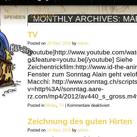
SPENDEN
GESCHÄFT
MONTHLY ARCHIVES:
MÄ
TV
Posted on
29 März 2019
by
admin
[youtube]http://www.youtube.com/w
g&feature=youtu.be[/youtube] Siehe
Zeichentrickfilm:http://www.id-the-an
Fenster zum Sonntag Alain geht velo
Macchi: http://www.sonntag.ch/script
v=http%3A//sonntag.aare-
rz.com/mp4/2012/av440_s_gross.m
für
Posted in
Media
,
TV
|
Kommentare deaktiviert
TV
Zeichnung des guten Hirten
Posted on
14 März 2019
by
admin