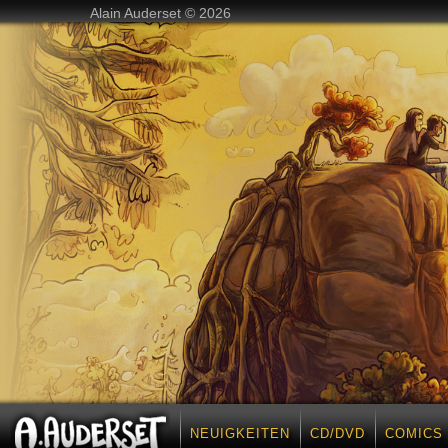
Alain Auderset © 2026
NEUIGKEITEN
CD/DVD
COMICS