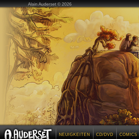
Alain Auderset © 2026
NEUIGKEITEN
CD/DVD
COMICS