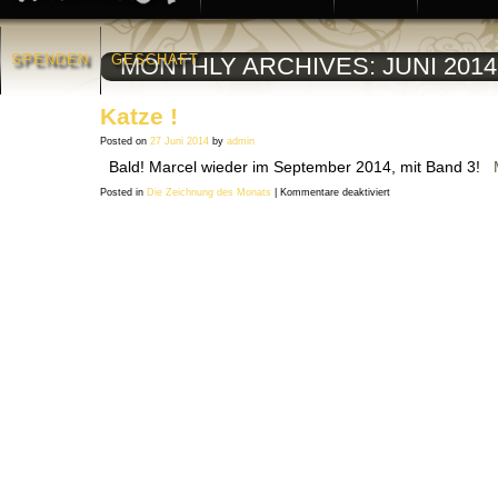
SPENDEN
GESCHÄFT
MONTHLY ARCHIVES:
JUNI 2014
Katze !
Posted on
27 Juni 2014
by
admin
Bald! Marcel wieder im September 2014, mit Band 3!
für
Posted in
Die Zeichnung des Monats
|
Kommentare deaktiviert
Katze
!