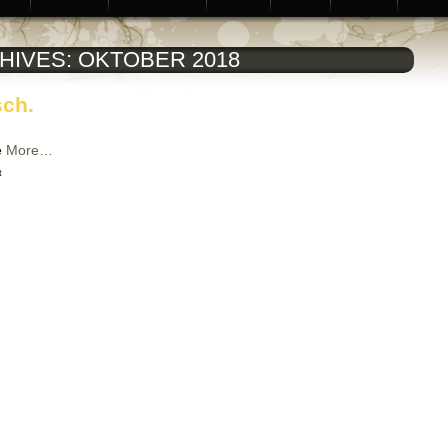
HIVES:
OKTOBER 2018
sch.
e
More…
für
t
Gemeinde.praktisch.