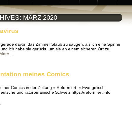
HIVES:
MÄRZ 2020
avirus
gerade davor, das Zimmer Staub zu saugen, als ich eine Spinne
hr und ich habe sie gerückt, um sie an einem sicheren Ort zu
More…
r
egen
n
ronavirus
entation meines Comics
einer Comics in der Zeitung « Reformiert. » Evangelisch-
 deutsche und rätoromanische Schweiz https://reformiert.info
für
t
Reformiert,
Präsentation
meines
Comics