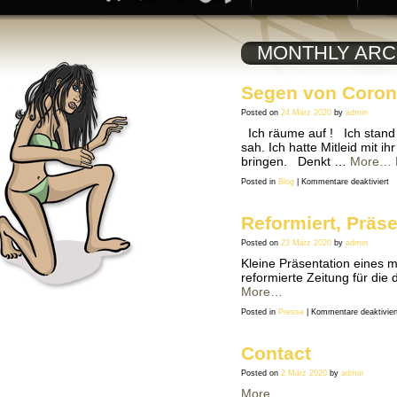
MONTHLY ARC
Segen von Coron
Posted on
24 März 2020
by
admin
Ich räume auf ! Ich stand 
sah. Ich hatte Mitleid mit i
bringen. Denkt …
More…
fü
Posted in
Blog
|
Kommentare deaktiviert
S
vo
Co
Reformiert, Präs
Posted on
23 März 2020
by
admin
Kleine Präsentation eines m
reformierte Zeitung für die
More…
Posted in
Presse
|
Kommentare deaktivier
Contact
Posted on
2 März 2020
by
admin
More…