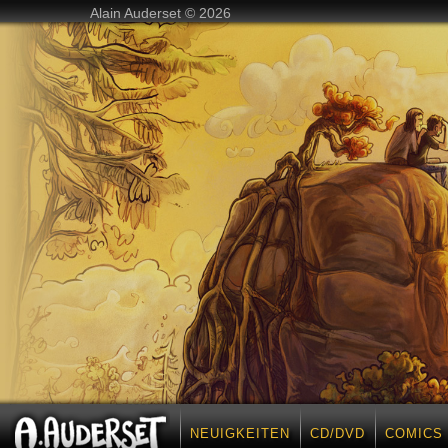
Alain Auderset © 2026
NEUIGKEITEN
CD/DVD
COMICS