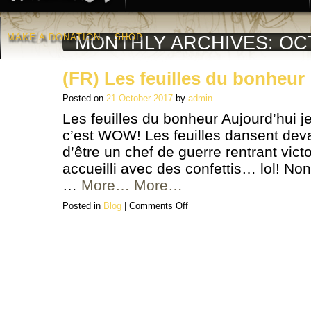
MAKE A DONATION
SHOP
MONTHLY ARCHIVES:
OC
(FR) Les feuilles du bonheur
Posted on
21 October 2017
by
admin
Les feuilles du bonheur Aujourd’hui je 
c’est WOW! Les feuilles dansent devan
d’être un chef de guerre rentrant victo
accueilli avec des confettis… lol! No
…
More…
More…
on
Posted in
Blog
|
Comments Off
(FR)
Les
feuilles
du
bonheur