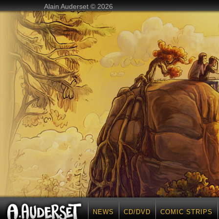
Alain Auderset © 2026
NEWS
CD/DVD
COMIC STRIPS