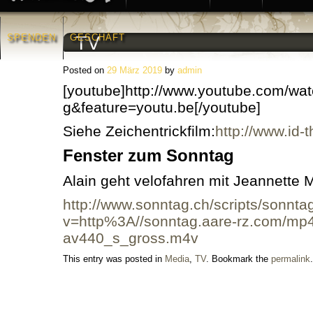
SPENDEN
GESCHÄFT
TV
Posted on
29 März 2019
by
admin
[youtube]http://www.youtube.com/w
g&feature=youtu.be[/youtube]
Siehe Zeichentrickfilm:
http://www.id-
Fenster zum Sonntag
Alain geht velofahren mit Jeannette 
http://www.sonntag.ch/scripts/
sonntag
v=http%3A//
sonntag.aare-rz.com/mp
av440_s_gross.m4v
This entry was posted in
Media
,
TV
. Bookmark the
permalink
.