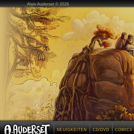
Alain Auderset © 2026
NEUIGKEITEN
CD/DVD
COMICS