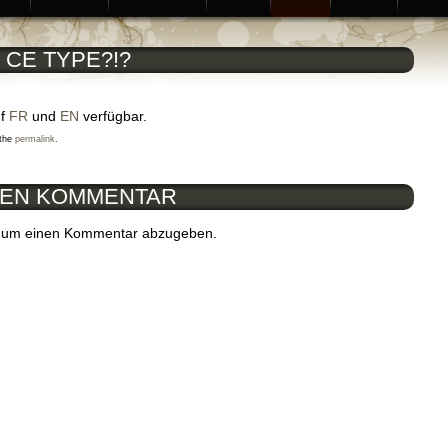
I CE TYPE?!?
uf
FR
und
EN
verfügbar.
 the
permalink
.
NEN KOMMENTAR
 um einen Kommentar abzugeben.