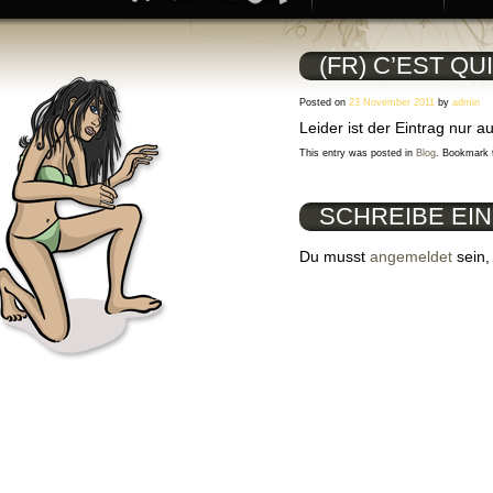
(FR) C’EST QU
Posted on
23 November 2011
by
admin
Leider ist der Eintrag nur a
This entry was posted in
Blog
. Bookmark
SCHREIBE EI
Du musst
angemeldet
sein,