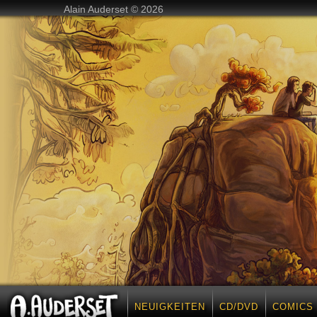
Alain Auderset © 2026
NEUIGKEITEN
CD/DVD
COMICS