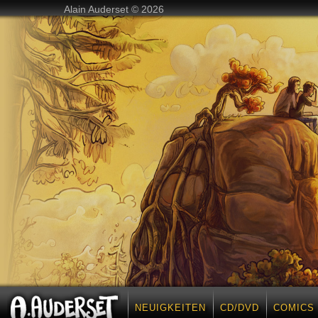
Alain Auderset © 2026
NEUIGKEITEN
CD/DVD
COMICS