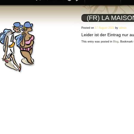
(FR) LA MAIS
Posted on
17 August 2021
by
admin
Leider ist der Eintrag nur a
This entry was posted in
Blog
. Bookmark