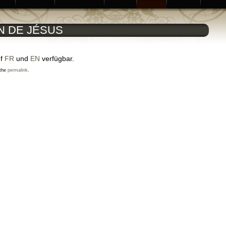
ON DE JÉSUS
uf
FR
und
EN
verfügbar.
 the
permalink
.