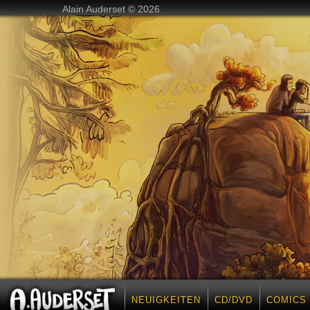
Alain Auderset © 2026
NEUIGKEITEN
CD/DVD
COMICS