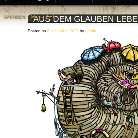
SPENDEN
GESCHÄFT
AUS DEM GLAUBEN LEBEN
Posted on
8 November 2023
by
admin