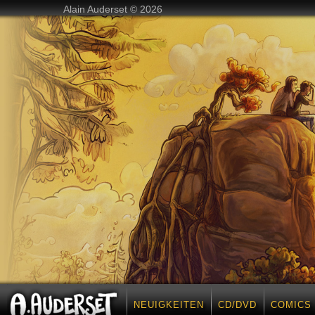
Alain Auderset © 2026
NEUIGKEITEN
CD/DVD
COMICS