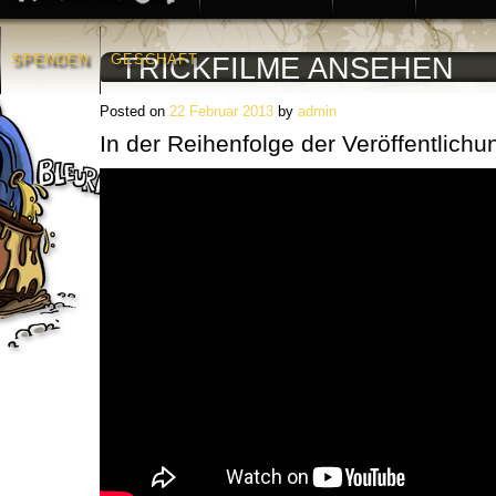
SPENDEN
GESCHÄFT
TRICKFILME ANSEHEN
Posted on
22 Februar 2013
by
admin
In der Reihenfolge der Veröffentlichu