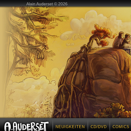
Alain Auderset © 2026
NEUIGKEITEN
CD/DVD
COMICS