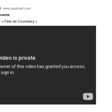
d:
www.saahsal.com
nzerte
:
r « Fête de Courtelary »