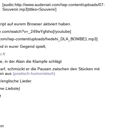
[audio:http://www.auderset.com//wp-content/uploads/07-
Souvenir.mp3|titles=Souvenir]
ript auf eurem Browser aktiviert haben.
be.com/watch?v=_249wYgfsho[/youtube]
et.com//wp-content/uploads/hedehi_DLA_BOMBE1.mp3]
nd in eurer Gegend spielt,
.fr
 in der Alain die Klampfe schlägt
arf, schmückt er die Pausen zwischen den Stücken mit
en aus
(poetisch-humoristisch)
/englische Lieder.
ne Liebste)
t
nn