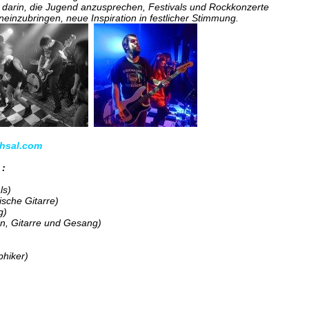
g darin, die Jugend anzusprechen, Festivals und Rockkonzerte
einzubringen, neue Inspiration in festlicher Stimmung.
hsal.com
 :
ls)
ische Gitarre)
g)
n, Gitarre und Gesang)
hiker)