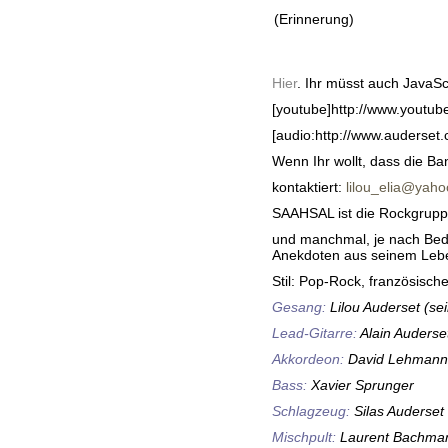
(Erinnerung)
Hier
. Ihr müsst auch JavaSc
[youtube]http://www.youtu
[audio:http://www.auders
Wenn Ihr wollt, dass die Ba
kontaktiert:
lilou_elia@yahoo
SAAHSAL ist die Rockgruppe,
und manchmal, je nach Bed
Anekdoten aus seinem Leb
Stil: Pop-Rock, französische
Gesang:
Lilou Auderset (sei
Lead-Gitarre:
Alain Auderse
Akkordeon:
David Lehmann
Bass:
Xavier Sprunger
Schlagzeug:
Silas Auderset
Mischpult:
Laurent Bachma