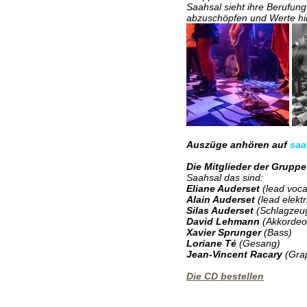
Saahsal sieht ihre Berufun
abzuschöpfen und Werte hin
Auszüge anhören auf
saa
Die Mitglieder der Gruppe
Saahsal das sind:
Eliane Auderset
(lead voca
Alain Auderset
(lead elektr
Silas Auderset
(Schlagzeu
David Lehmann
(Akkordeo
Xavier Sprunger
(Bass)
Loriane Té
(Gesang)
Jean-Vincent Racary
(Grap
Die CD bestellen