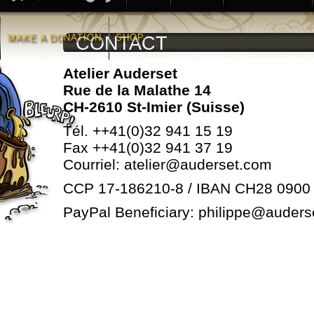
MAKE A DONATION
SHOP
CONTACT
Atelier Auderset
Rue de la Malathe 14
CH-2610 St-Imier (Suisse)
Tél. ++41(0)32 941 15 19
Fax ++41(0)32 941 37 19
Courriel: atelier@auderset.com
CCP 17-186210-8 / IBAN CH28 0900
PayPal Beneficiary: philippe@auder