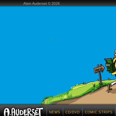
Alain Auderset © 2026
NEWS
CD/DVD
COMIC STRIPS