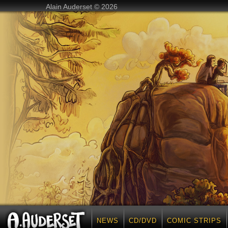
Alain Auderset © 2026
NEWS
CD/DVD
COMIC STRIPS