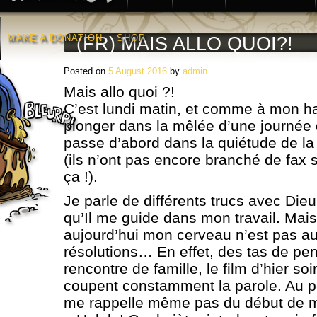
MAKE A DONATION
SHOP
(FR) MAIS ALLO QUOI?!
Posted on
5 August 2016
by
admin
Mais allo quoi ?!
C’est lundi matin, et comme à mon h
plonger dans la mêlée d’une journée d
passe d’abord dans la quiétude de la 
(ils n’ont pas encore branché de fax s
ça !).
Je parle de différents trucs avec Dieu
qu’Il me guide dans mon travail. Ma
aujourd’hui mon cerveau n’est pas a
résolutions… En effet, des tas de pe
rencontre de famille, le film d’hier soi
coupent constamment la parole. Au po
me rappelle même pas du début de m